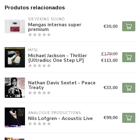
Produtos relacionados
SIEVEKING SOUND
Mangas internas super
€30,00
premium
MFSL
€179,00
Michael Jackson - Thriller
[Ultradisc One Step LP]
€113,00
Nathan Davis Sextet - Peace
Treaty
€33,00
ANALOGUE PRODUCTIONS
€99,00
Nils Lofgren - Acoustic Live