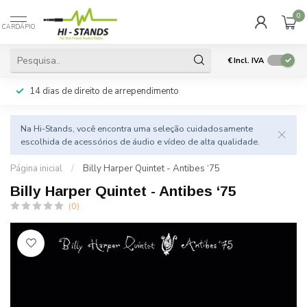
0
CARDÁPIO
€
Incl. IVA
14 dias de direito de arrependimento
Na Hi-Stands, você encontra uma seleção cuidadosamente
escolhida de acessórios de áudio e vídeo de alta qualidade.
Página inicial
/
Billy Harper Quintet - Antibes ‘75
Billy Harper Quintet - Antibes ‘75
(0)