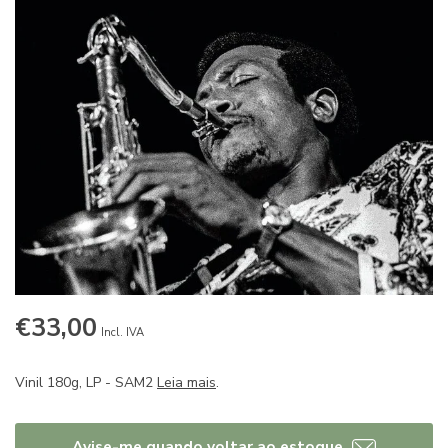
€33,00
Incl. IVA
Vinil 180g, LP - SAM2
Leia mais
.
Avise-me quando voltar ao estoque