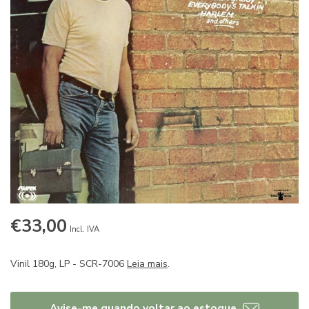
€33,00
Incl. IVA
Vinil 180g, LP - SCR-7006
Leia mais
.
Avise-me quando voltar ao estoque