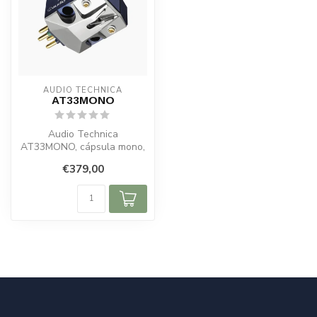
AUDIO TECHNICA
AT33MONO
Audio Technica
AT33MONO, cápsula mono,
moving coil, MC phono,
€379,00
cápsula para vinil