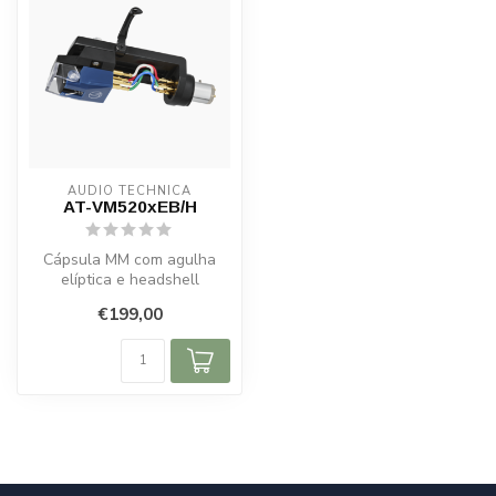
AUDIO TECHNICA
AT-VM520xEB/H
Cápsula MM com agulha
elíptica e headshell
prémontado para
€199,00
reprodução vinil deta...