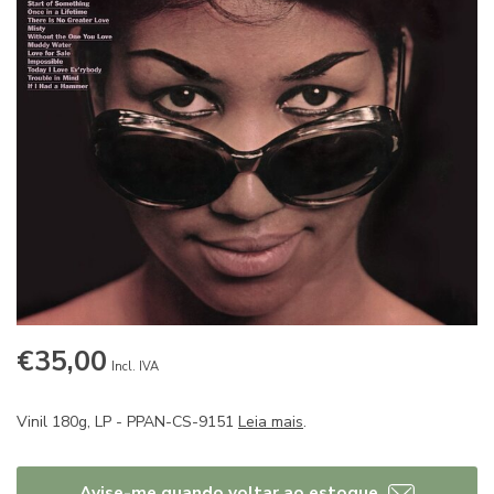
€35,00
Incl. IVA
Vinil 180g, LP - PPAN-CS-9151
Leia mais
.
Avise-me quando voltar ao estoque