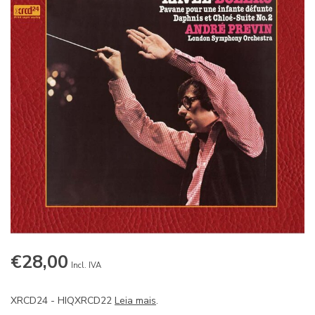
€28,00
Incl. IVA
XRCD24 - HIQXRCD22
Leia mais
.