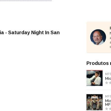
a - Saturday Night In San
Produtos 
MF
Mic
MF
Mi
MF