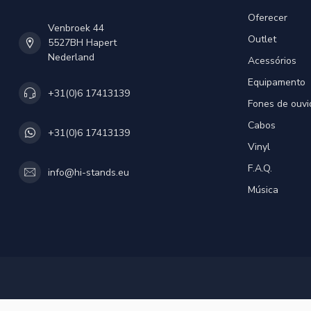
Oferecer
Venbroek 44
Outlet
5527BH Hapert
Nederland
Acessórios
Equipamento
+31(0)6 17413139
Fones de ouvi
Cabos
+31(0)6 17413139
Vinyl
F.A.Q.
info@hi-stands.eu
Música