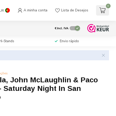
0
A minha conta
Lista de Desejos
UR
€
Incl. IVA
Hi-Stands
Envio rápido
ações
ola, John McLaughlin & Paco
- Saturday Night In San
o