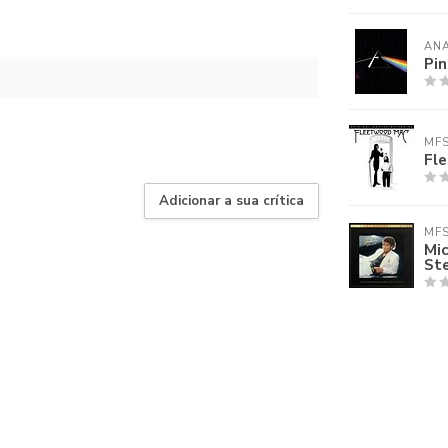
AN
Pin
MF
Fl
Adicionar a sua crítica
MF
Mic
St