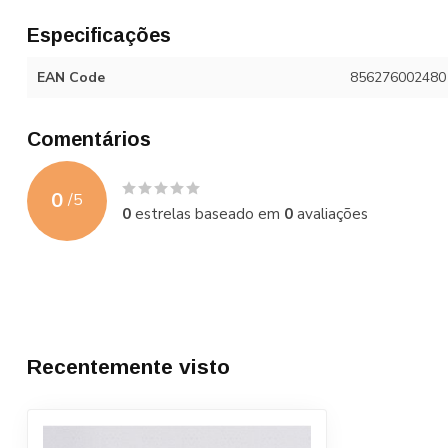
Especificações
EAN Code
856276002480
Comentários
0
/
5
0
estrelas baseado em
0
avaliações
Recentemente visto