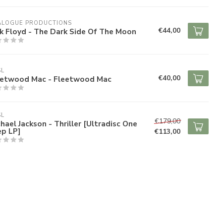
ALOGUE PRODUCTIONS
€44,00
k Floyd - The Dark Side Of The Moon
SL
€40,00
eetwood Mac - Fleetwood Mac
SL
€179,00
hael Jackson - Thriller [Ultradisc One
ep LP]
€113,00