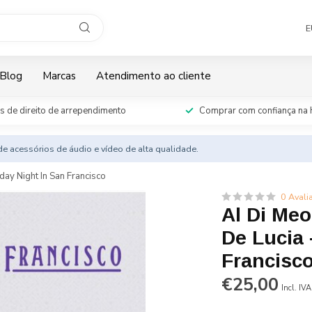
E
Blog
Marcas
Atendimento ao cliente
s de direito de arrependimento
Comprar com confiança na 
e acessórios de áudio e vídeo de alta qualidade.
day Night In San Francisco
0 Avali
Al Di Me
De Lucia 
Francisc
€25,00
Incl. IVA