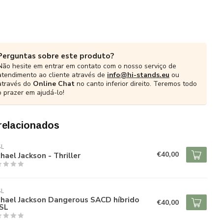
Perguntas sobre este produto?
Não hesite em entrar em contato com o nosso serviço de
atendimento ao cliente através de
info@hi-stands.eu
ou
através do
Online Chat
no canto inferior direito. Teremos todo
o prazer em ajudá-lo!
relacionados
SL
€40,00
hael Jackson - Thriller
SL
chael Jackson Dangerous SACD híbrido
€40,00
SL