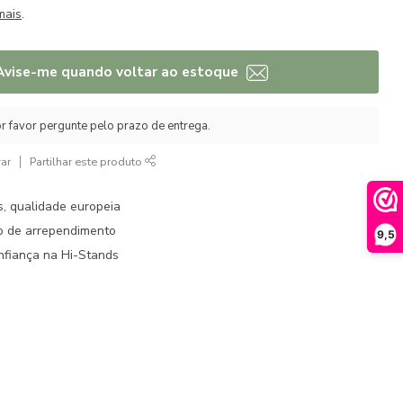
mais
.
Avise-me quando voltar ao estoque
r favor pergunte pelo prazo de entrega.
ar
Partilhar este produto
s, qualidade europeia
to de arrependimento
9,5
fiança na Hi-Stands