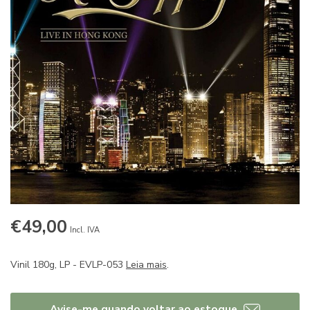
€49,00
Incl. IVA
Vinil 180g, LP - EVLP-053
Leia mais
.
Avise-me quando voltar ao estoque