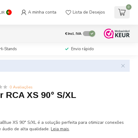
0
A minha conta
Lista de Desejos
UR
€
Incl. IVA
Hi-Stands
Envio rápido
0 Avaliações
r RCA XS 90° S/XL
Blue XS 90° S/XL é a solução perfeita para otimizar conexões
 áudio de alta qualidade.
Leia mais
.