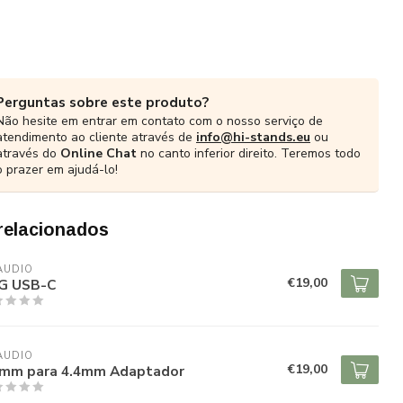
Perguntas sobre este produto?
Não hesite em entrar em contato com o nosso serviço de
atendimento ao cliente através de
info@hi-stands.eu
ou
através do
Online Chat
no canto inferior direito. Teremos todo
o prazer em ajudá-lo!
relacionados
 AUDIO
€19,00
G USB-C
 AUDIO
€19,00
5mm para 4.4mm Adaptador