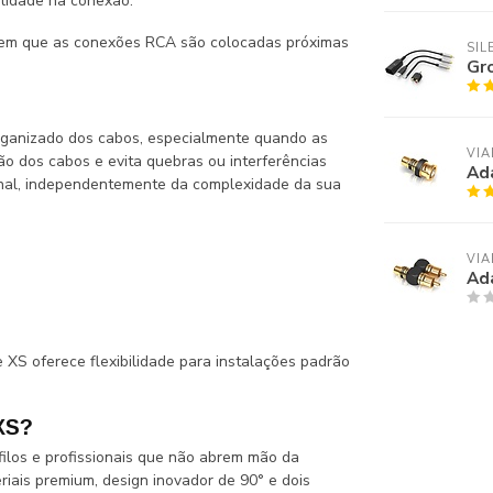
ilidade na conexão.
 em que as conexões RCA são colocadas próximas
SI
Gr
rganizado dos cabos, especialmente quando as
VIA
ão dos cabos e evita quebras ou interferências
Ad
ional, independentemente da complexidade da sua
VIA
Ad
XS oferece flexibilidade para instalações padrão
XS?
filos e profissionais que não abrem mão da
iais premium, design inovador de 90° e dois