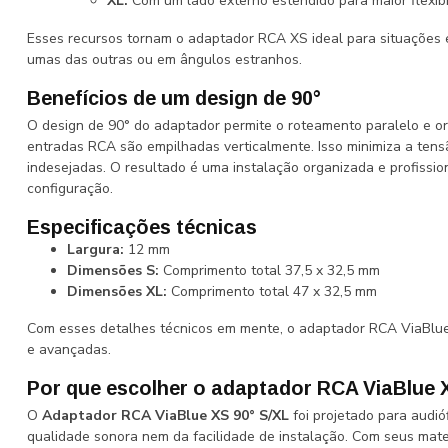
XL:
Com um lado externo estendido para maior flexib
Esses recursos tornam o adaptador RCA XS ideal para situações
umas das outras ou em ângulos estranhos.
Benefícios de um design de 90°
O design de 90° do adaptador permite o roteamento paralelo e o
entradas RCA são empilhadas verticalmente. Isso minimiza a tens
indesejadas. O resultado é uma instalação organizada e profiss
configuração.
Especificações técnicas
Largura:
12 mm
Dimensões S:
Comprimento total 37,5 x 32,5 mm
Dimensões XL:
Comprimento total 47 x 32,5 mm
Com esses detalhes técnicos em mente, o adaptador RCA ViaBlue 
e avançadas.
Por que escolher o adaptador RCA ViaBlue 
O
Adaptador RCA ViaBlue XS 90° S/XL
foi projetado para audió
qualidade sonora nem da facilidade de instalação. Com seus mater