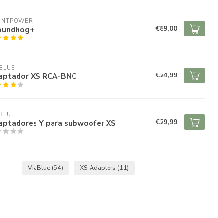
LENTPOWER
€89,00
oundhog+
BLUE
€24,99
aptador XS RCA-BNC
BLUE
€29,99
aptadores Y para subwoofer XS
ViaBlue
(54)
XS-Adapters
(11)