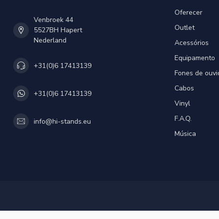
Oferecer
Venbroek 44
Outlet
5527BH Hapert
Nederland
Acessórios
Equipamento
+31(0)6 17413139
Fones de ouvi
Cabos
+31(0)6 17413139
Vinyl
F.A.Q.
info@hi-stands.eu
Música