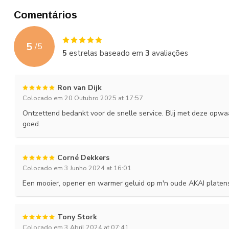
Comentários
5
/
5
5
estrelas baseado em
3
avaliações
Ron van Dijk
Colocado em 20 Outubro 2025 at 17:57
Ontzettend bedankt voor de snelle service. Blij met deze opwaa
goed.
Corné Dekkers
Colocado em 3 Junho 2024 at 16:01
Een mooier, opener en warmer geluid op m'n oude AKAI platensp
Tony Stork
Colocado em 3 Abril 2024 at 07:41