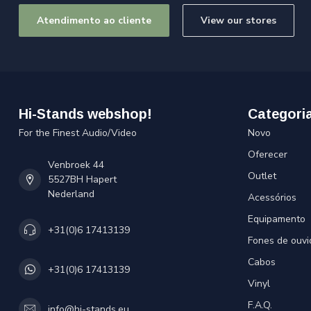
Atendimento ao cliente
View our stores
Hi-Stands webshop!
Categori
For the Finest Audio/Video
Novo
Oferecer
Venbroek 44
Outlet
5527BH Hapert
Nederland
Acessórios
Equipamento
+31(0)6 17413139
Fones de ouvi
Cabos
+31(0)6 17413139
Vinyl
F.A.Q.
info@hi-stands.eu