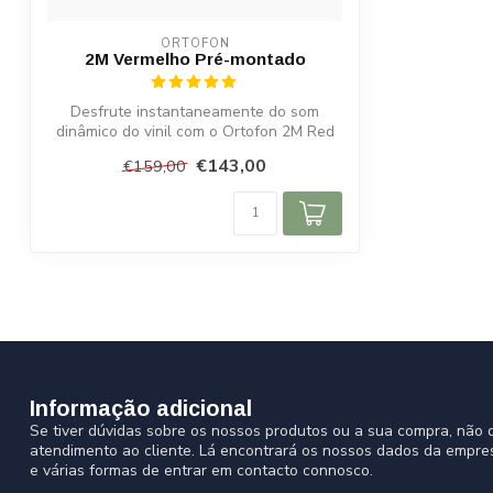
ORTOFON
2M Vermelho Pré-montado
Desfrute instantaneamente do som
dinâmico do vinil com o Ortofon 2M Red
Pré-mont...
€143,00
€159,00
Informação adicional
Se tiver dúvidas sobre os nossos produtos ou a sua compra, não d
atendimento ao cliente. Lá encontrará os nossos dados da empre
e várias formas de entrar em contacto connosco.