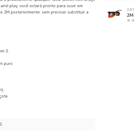
-and-play, você estará pronto para ouvir em
OR
ie 2M posteriormente, sem precisar substituir a
2M
 em S
om puro
t)
çote
6