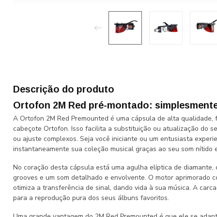
Descrição do produto
Ortofon 2M Red pré-montado: simplesmente
A Ortofon 2M Red Premounted é uma cápsula de alta qualidade, 
cabeçote Ortofon. Isso facilita a substituição ou atualização do
ou ajuste complexos. Seja você iniciante ou um entusiasta experi
instantaneamente sua coleção musical graças ao seu som nítido e 
No coração desta cápsula está uma agulha elíptica de diamante
grooves e um som detalhado e envolvente. O motor aprimorado com
otimiza a transferência de sinal, dando vida à sua música. A carca
para a reprodução pura dos seus álbuns favoritos.
Uma grande vantagem do 2M Red Premounted é que ele se adapta