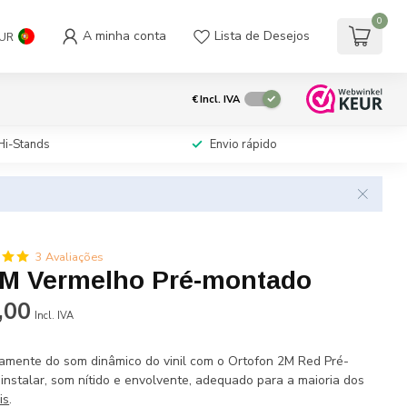
0
A minha conta
Lista de Desejos
UR
€
Incl. IVA
Hi-Stands
Envio rápido
3 Avaliações
2M Vermelho Pré-montado
,00
Incl. IVA
amente do som dinâmico do vinil com o Ortofon 2M Red Pré-
instalar, som nítido e envolvente, adequado para a maioria dos
is
.