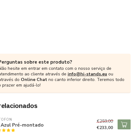
Perguntas sobre este produto?
Não hesite em entrar em contato com o nosso serviço de
atendimento ao cliente através de
info@hi-stands.eu
ou
através do
Online Chat
no canto inferior direito. Teremos todo
o prazer em ajudá-lo!
relacionados
TOFON
€259,00
 Azul Pré-montado
€233,00