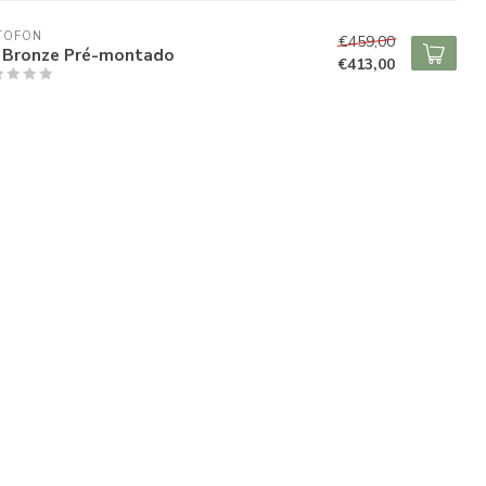
TOFON
€459,00
 Bronze Pré-montado
€413,00