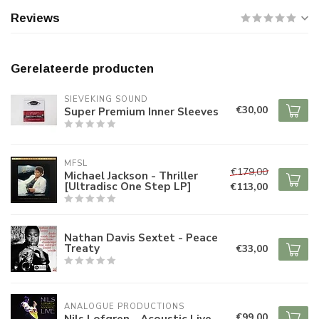
Reviews
Gerelateerde producten
SIEVEKING SOUND
€30,00
Super Premium Inner Sleeves
MFSL
€179,00
Michael Jackson - Thriller
[Ultradisc One Step LP]
€113,00
Nathan Davis Sextet - Peace
Treaty
€33,00
ANALOGUE PRODUCTIONS
€99,00
Nils Lofgren - Acoustic Live