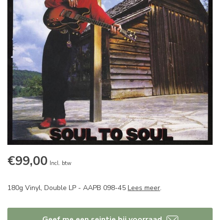
€99,00
Incl. btw
180g Vinyl, Double LP - AAPB 098-45
Lees meer
.
Geef me een seintje bij voorraad