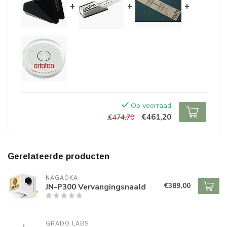
+
+
+
Op voorraad
€461,20
€474,70
Gerelateerde producten
NAGAOKA
€389,00
JN-P300 Vervangingsnaald
GRADO LABS