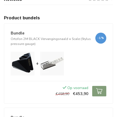
Product bundels
Bundle
-1%
Ortofon 2M BLACK Vervangingsnaald
+
Scale (Stylus
pressure gauge)
+
Op voorraad
€453,90
€458,90