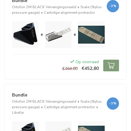
Bundle
-3%
Ortofon 2M BLACK Vervangingsnaald
+
Scale (Stylus
pressure gauge)
+
Cartridge alignment protractor
+
+
Op voorraad
€452,80
€464,80
Bundle
Ortofon 2M BLACK Vervangingsnaald
+
Scale (Stylus
-3%
pressure gauge)
+
Cartridge alignment protractor
+
Libelle