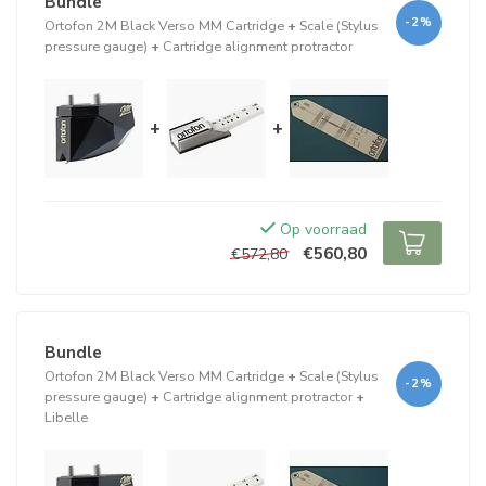
Bundle
-2%
Ortofon 2M Black Verso MM Cartridge
+
Scale (Stylus
pressure gauge)
+
Cartridge alignment protractor
+
+
Op voorraad
€560,80
€572,80
Bundle
Ortofon 2M Black Verso MM Cartridge
+
Scale (Stylus
-2%
pressure gauge)
+
Cartridge alignment protractor
+
Libelle