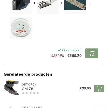
+
+
+
Op voorraad
€569,20
€582,70
Gerelateerde producten
ORTOFON
€99,00
OM 78
GRADO LABS