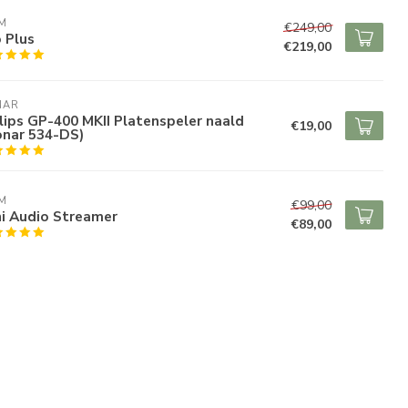
M
€249,00
 Plus
€219,00
NAR
lips GP-400 MKII Platenspeler naald
€19,00
onar 534-DS)
M
€99,00
ni Audio Streamer
€89,00