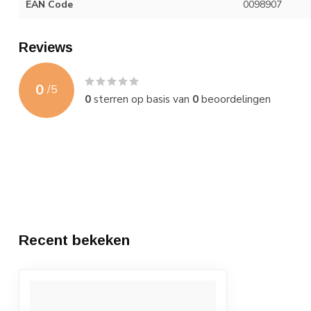
EAN Code
0098907
Reviews
0
/
5
0
sterren op basis van
0
beoordelingen
Recent bekeken