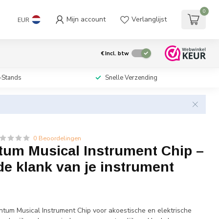
0
Mijn account
Verlanglijst
EUR
€
Incl. btw
-Stands
Snelle Verzending
0 Beoordelingen
um Musical Instrument Chip –
de klank van je instrument
w
um Musical Instrument Chip voor akoestische en elektrische