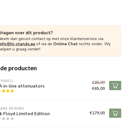
Vragen over dit product?
Neem dan gerust contact op met onze klantenservice via
info@hi-stands.eu
of via de
Online Chat
rechts onder. Wij
helpen u graag verder!
rde producten
THWELL
€85,00
 in-line attenuators
€65,00
 ARE REWIND
€179,00
k Floyd Limited Edition