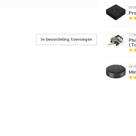
WII
Pro
TO
Je beoordeling toevoegen
Phi
(T
WII
Mi