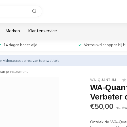
Merken
Klantenservice
14 dagen bedenktijd
Vertrouwd shoppen bij Hi
en videoaccessoires van topkwaliteit.
an je instrument
WA-QUANTUM
WA-Quant
Verbeter 
€50,00
Incl. bt
Ontdek de WA-Quant