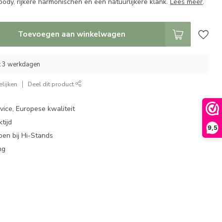
ody, rijkere harmonischen en een natuurlijkere klank.
Lees meer
.
Toevoegen aan winkelwagen
ot 3 werkdagen
lijken
Deel dit product
ice, Europese kwaliteit
tijd
9,5
en bij Hi-Stands
ng