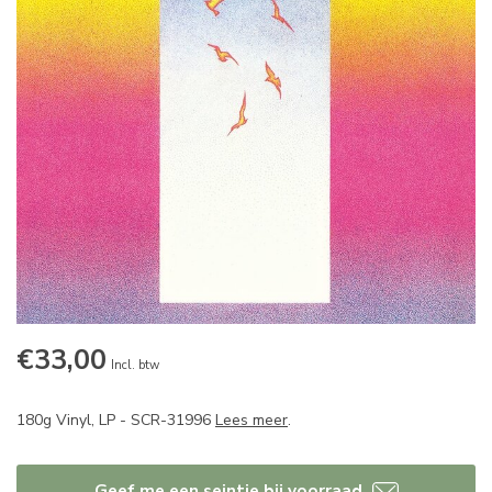
€33,00
Incl. btw
180g Vinyl, LP - SCR-31996
Lees meer
.
Geef me een seintje bij voorraad