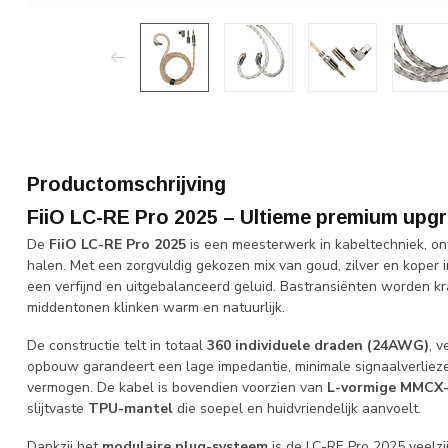
Productomschrijving
FiiO LC-RE Pro 2025 – Ultieme premium upg
De
FiiO LC-RE Pro 2025
is een meesterwerk in kabeltechniek, on
halen. Met een zorgvuldig gekozen mix van goud, zilver en koper 
een verfijnd en uitgebalanceerd geluid. Bastransiënten worden kra
middentonen klinken warm en natuurlijk.
De constructie telt in totaal
360 individuele draden (24AWG)
, 
opbouw garandeert een lage impedantie, minimale signaalverlie
vermogen. De kabel is bovendien voorzien van
L-vormige MMCX
slijtvaste
TPU-mantel
die soepel en huidvriendelijk aanvoelt.
Dankzij het
modulaire plug-systeem
is de LC-RE Pro 2025 veelzi