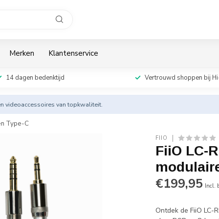
Merken
Klantenservice
14 dagen bedenktijd
Vertrouwd shoppen bij Hi
en videoaccessoires van topkwaliteit.
en Type-C
FIIO
FiiO LC-
modulair
€199,95
Incl.
Ontdek de FiiO LC-R