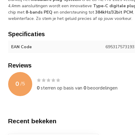
4,4mm aansluitingen wordt een innovatieve
Type-C digitale plu
chip met
8-bands PEQ
en ondersteuning tot
384kHz/32bit PCM
,
webinterface. Zo stem je het geluid precies af op jouw voorkeur.
Specificaties
EAN Code
695317573193
Reviews
0
/
5
0
sterren op basis van
0
beoordelingen
Recent bekeken