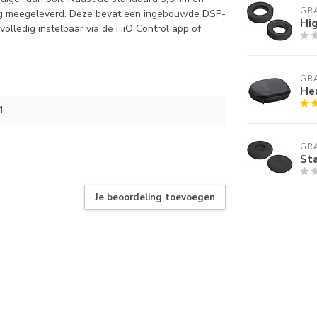
GR
g
meegeleverd. Deze bevat een ingebouwde DSP-
Hi
 volledig instelbaar via de FiiO Control app of
GR
He
1
GR
St
Je beoordeling toevoegen