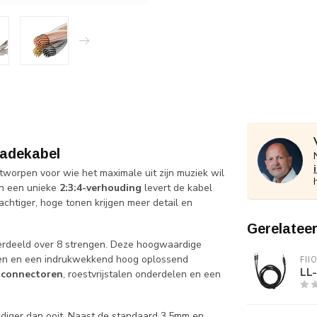
radekabel
tworpen voor wie het maximale uit zijn muziek wil
in een unieke
2:3:4-verhouding
levert de kabel
chtiger, hoge tonen krijgen meer detail en
Gerelatee
verdeeld over 8 strengen. Deze hoogwaardige
zen en een indrukwekkend hoog oplossend
FII
LL
-connectoren
, roestvrijstalen onderdelen en een
jdiger dan ooit. Naast de standaard 3,5mm en