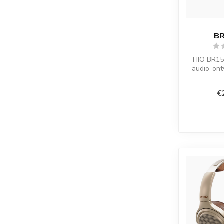
BR
FIIO BR1
audio-ont
DAC, aptX 
u
€