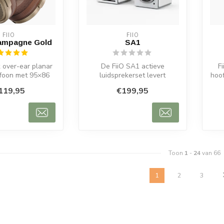
FIIO
FIIO
hampagne Gold
SA1
 over-ear planar
De FiiO SA1 actieve
F
efoon met 95×86
luidsprekerset levert
hoo
er, afneembare
audiofiel geluid in compact
CS4
119,95
€199,95
,5/4,4 ...
formaat, m...
Toon
1
-
24
van 66
1
2
3