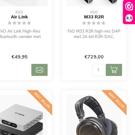
FIIO
FIIO
Air Link
M33 R2R
9,5
FiiO Air Link High-Res
FiiO M33 R2R high-res DAP
Bluetooth-zender met
met 24-bit R2R-DAC,
uetooth 6.0, LDAC, aptX
Android 13, 8 GB RAM, 128
Adaptive e...
GB opsla...
€49,95
€729,00
BEST SELLER
BEST SELLER