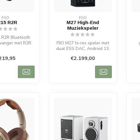
FIIO
FIIO
15 R2R
M27 High-End
Muziekspeler
5 R2R Bluetooth
vanger met R2R
FIIO M27 hi-res speler met
Lossless en XLR-
dual ESS DAC, Android 13,
Bl
itgan...
krachtige
219,95
€2.199,00
hoofdtelefoonuitg...