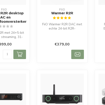
FIIO
FIIO
7 R2R desktop
Warmer R2R
AC en
foonversterker
FiiO Warmer R2R DAC met
echte 24-bit R2R-
R2R met 24+5-bit
architectuur, vier JJ
Bl
 streaming, 31-
Electronic E88CC-...
, gebalanceerde
999,00
€379,00
itgan...