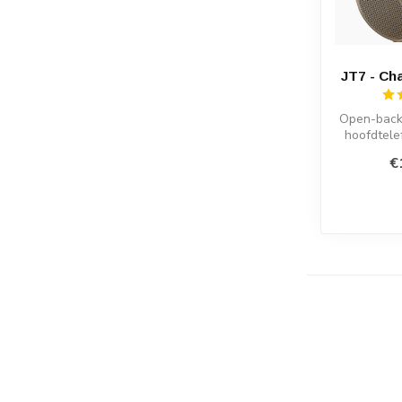
JT7 - C
Open-back
hoofdtel
mm driv
€
3