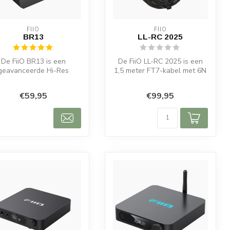
FIIO
FIIO
BR13
LL-RC 2025
De FiiO BR13 is een
De FiiO LL-RC 2025 is een
geavanceerde Hi-Res
1,5 meter FT7-kabel met 6N
uetooth-ontvanger die
koper en verwisselbare
traditionele ver...
3,5m...
€59,95
€99,95