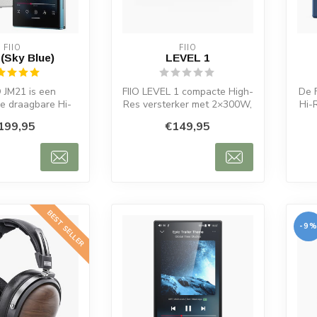
FIIO
FIIO
(Sky Blue)
LEVEL 1
O JM21 is een
FIIO LEVEL 1 compacte High-
De F
ve draagbare Hi-
Res versterker met 2×300W,
Hi-
e audiospeler die
Bluetooth 6.0, LDAC, USB, ...
vie
199,95
€149,95
e maa...
BEST SELLER
-9