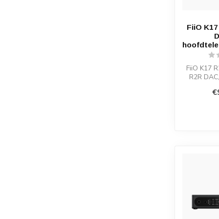
FiiO K1
D
hoofdtele
FiiO K17 
R2R DAC,
bands PEQ
€
u