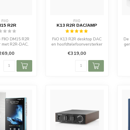
FIIO
FIIO
15 R2R
K13 R2R DAC/AMP
 FIIO DM15 R2R
FiiO K13 R2R desktop DAC
De 
r met R2R-DAC,
en hoofdtelefoonversterker
ger
en Bluetooth.
met 24-bit R2R, NOS/OS,
n
269,00
€319,00
e klank...
2×24...