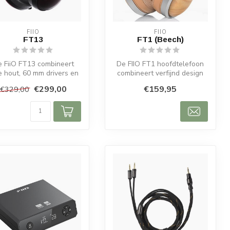
FIIO
FIIO
FT13
FT1 (Beech)
 FiiO FT13 combineert
De FIIO FT1 hoofdtelefoon
e hout, 60 mm drivers en
combineert verfijnd design
perfecte klank in een
met hoogwaardige
€299,00
€159,95
€329,00
geslot...
prestaties...