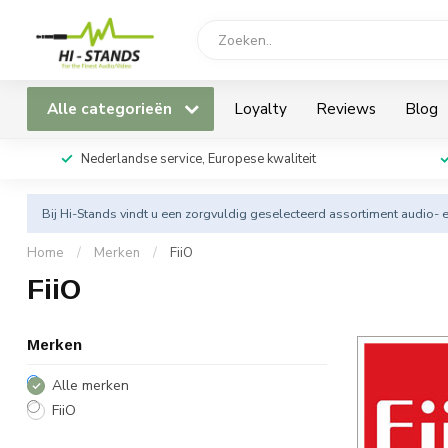
Alle categorieën
Loyalty
Reviews
Blog
Nederlandse service, Europese kwaliteit
Bij Hi-Stands vindt u een zorgvuldig geselecteerd assortiment audio- 
Home
/
Merken
/
FiiO
FiiO
Merken
Alle merken
FiiO