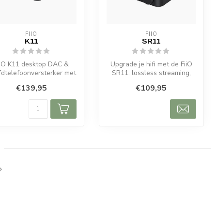
FIIO
FIIO
K11
SR11
iiO K11 desktop DAC &
Upgrade je hifi met de FiiO
fdtelefoonversterker met
SR11: lossless streaming,
3198, 4,4 mm balanced,
AirPlay, Roon Ready, dual-...
€139,95
€109,95
140...