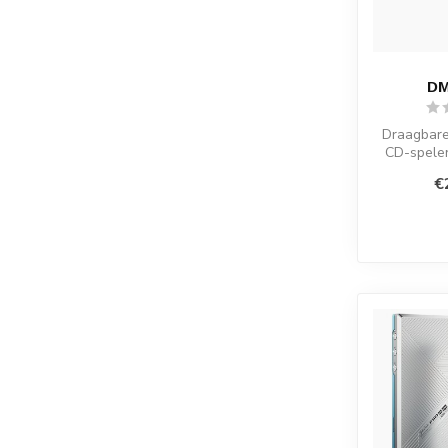
DM
Draagbare
CD-spele
USB DAC 
€
Warm