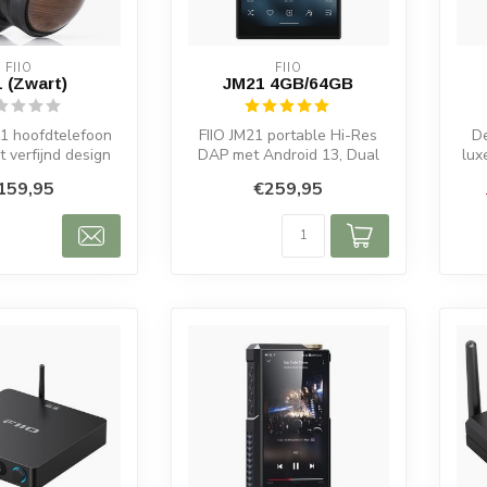
FIIO
FIIO
 (Zwart)
JM21 4GB/64GB
T1 hoofdtelefoon
FIIO JM21 portable Hi-Res
De
 verfijnd design
DAP met Android 13, Dual
lux
oogwaardige
CS43198 DAC, balanced
159,95
€259,95
staties...
ontwerp...