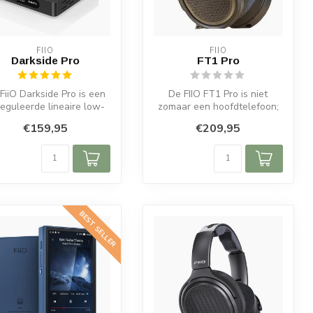
FIIO
FIIO
Darkside Pro
FT1 Pro
FiiO Darkside Pro is een
De FIIO FT1 Pro is niet
eguleerde lineaire low-
zomaar een hoofdtelefoon;
oise voeding met 75W
het is een venster naar een
€159,95
€209,95
ring...
we...
BEST SELLER