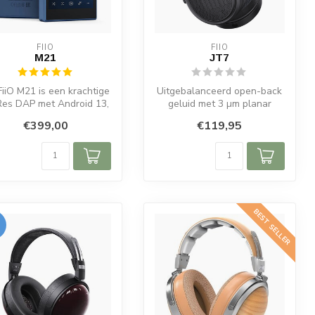
FIIO
FIIO
M21
JT7
iiO M21 is een krachtige
Uitgebalanceerd open-back
Res DAP met Android 13,
geluid met 3 µm planar
r CS43198 DAC’s en 3,...
diafragma en licht ontwerp.
€399,00
€119,95
BEST SELLER
%