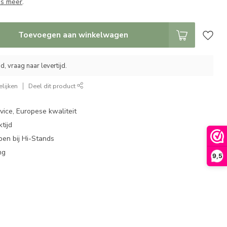
es meer
.
Toevoegen aan winkelwagen
, vraag naar levertijd.
lijken
Deel dit product
ice, Europese kwaliteit
tijd
en bij Hi-Stands
ng
9,5