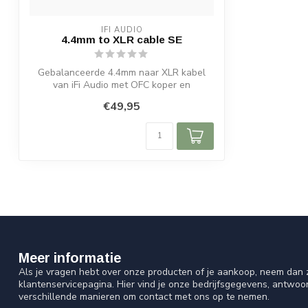
IFI AUDIO
4.4mm to XLR cable SE
Gebalanceerde 4.4mm naar XLR kabel
van iFi Audio met OFC koper en
afscherming te...
€49,95
Meer informatie
Als je vragen hebt over onze producten of je aankoop, neem dan z
klantenservicepagina. Hier vind je onze bedrijfsgegevens, antwo
verschillende manieren om contact met ons op te nemen.