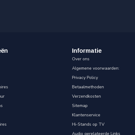
eën
Informatie
Over ons
Algemene voorwaarden:
Privacy Policy
ires
Betaalmethoden
uur
Verzendkosten
ns
Sitemap
Klantenservice
ires
Hi-Stands op TV
Audio gerelateerde Links