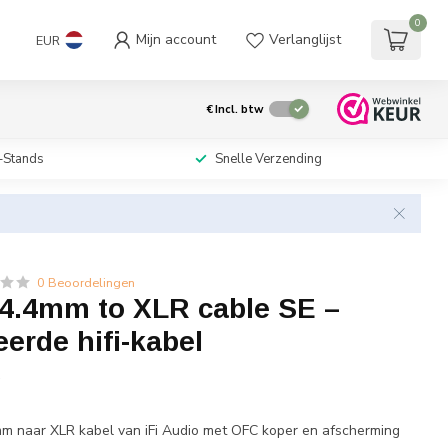
0
Mijn account
Verlanglijst
EUR
€
Incl. btw
-Stands
Snelle Verzending
0 Beoordelingen
 4.4mm to XLR cable SE –
erde hifi-kabel
w
m naar XLR kabel van iFi Audio met OFC koper en afscherming