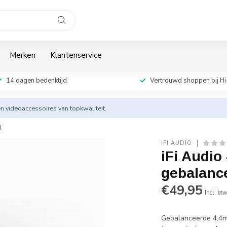
Merken
Klantenservice
14 dagen bedenktijd
Vertrouwd shoppen bij Hi
en videoaccessoires van topkwaliteit.
l
IFI AUDIO
iFi Audio
gebalance
€49,95
Incl. bt
Gebalanceerde 4.4m