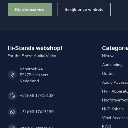
Klantenservice
Bekijk onze winkels
Hi-Stands webshop!
Categori
For the Finest Audio/Video
Nieuw
Aanbieding
Venbroek 44
Outlet
5527BH Hapert
Nederland
Audio Accesso
Hi-Fi Apparat
+31(0)6 17413139
Hoofdtelefoo
Hi-Fi Kabels
+31(0)6 17413139
Vinyl Accesso
F.A.Q.