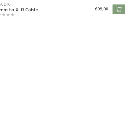
 AUDIO
€99,00
4mm to XLR Cable