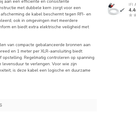
j aan een efficiënte en consistente
IFI
onstructie met dubbele kern zorgt voor een
4.
n afscherming de kabel beschermt tegen RFI- en
roleerd, ook in omgevingen met meerdere
orm en biedt extra elektrische veiligheid met
ppelen van compacte gebalanceerde bronnen aan
breed en 1 meter per XLR-aansluiting biedt
 of opstelling. Regelmatig controleren op spanning
 levensduur te verlengen. Voor wie zijn
xiteit, is deze kabel een logische en duurzame
6