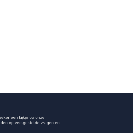
eker een kijkje op onze
orden op veelgestelde vragen en