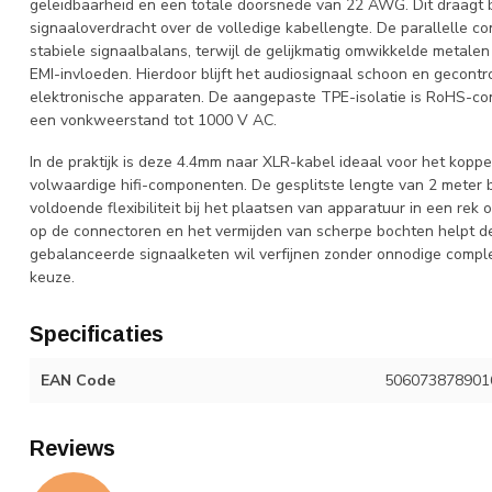
geleidbaarheid en een totale doorsnede van 22 AWG. Dit draagt bi
signaaloverdracht over de volledige kabellengte. De parallelle c
stabiele signaalbalans, terwijl de gelijkmatig omwikkelde metale
EMI-invloeden. Hierdoor blijft het audiosignaal schoon en gecont
elektronische apparaten. De aangepaste TPE-isolatie is RoHS-conf
een vonkweerstand tot 1000 V AC.
In de praktijk is deze 4.4mm naar XLR-kabel ideaal voor het ko
volwaardige hifi-componenten. De gesplitste lengte van 2 meter 
voldoende flexibiliteit bij het plaatsen van apparatuur in een rek
op de connectoren en het vermijden van scherpe bochten helpt de
gebalanceerde signaalketen wil verfijnen zonder onnodige comple
keuze.
Specificaties
EAN Code
506073878901
Reviews