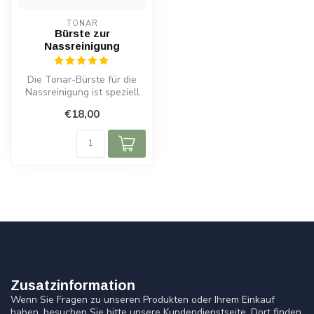
TONAR
Bürste zur
Nassreinigung
Die Tonar-Bürste für die
Nassreinigung ist speziell
für die Tiefenreinigung von
€18,00
...
Zusatzinformation
Wenn Sie Fragen zu unseren Produkten oder Ihrem Einkauf
haben, besuchen Sie bitte unsere Kundendienstseite. Dort finden