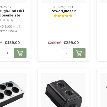
YNAVOX
AUDIOQUEST
High-End HiFi
PowerQuest 2
dosenleiste
 X4100 mit 4
terten und 4
ten Steckplätzen,
tes Gehäu...
€189,00
€299,00
95
€269,00