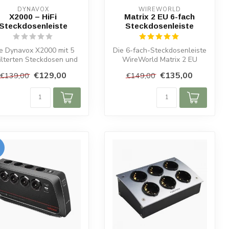
DYNAVOX
WIREWORLD
X2000 – HiFi
Matrix 2 EU 6-fach
Steckdosenleiste
Steckdosenleiste
e Dynavox X2000 mit 5
Die 6-fach-Steckdosenleiste
ilterten Steckdosen und
WireWorld Matrix 2 EU
ster-Slave-Funktion für
wurde entwickelt, um die
€129,00
€135,00
€139,00
€149,00
kla...
Leist...