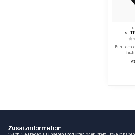
F
e-T
Furutech 
fach 
Überspa
€
EMI/RF
Zusatzinformation
Wenn Sie Fragen zu unseren Produkten oder Ihrem Einkauf haben,