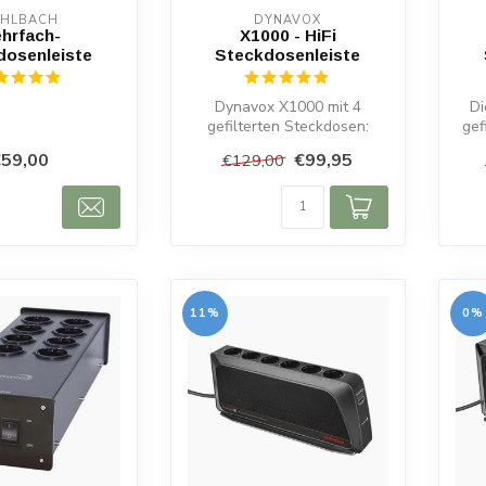
HLBACH
DYNAVOX
hrfach-
X1000 - HiFi
dosenleiste
Steckdosenleiste
Dynavox X1000 mit 4
Di
gefilterten Steckdosen:
gef
saubere Stromversorgung
Ma
59,00
€99,95
€129,00
für mehr Kla...
11%
0%