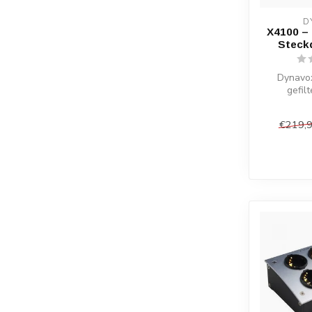
D
X4100 – 
Steck
Dynavox
gefil
ungefilter
robus
€219,