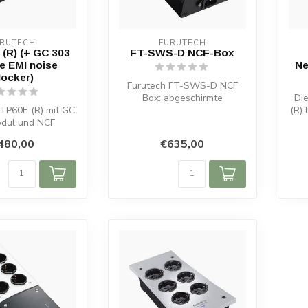
URUTECH
FURUTECH
(R) (+ GC 303
FT-SWS-D NCF-Box
e EMI noise
Ne
locker)
Furutech FT-SWS-D NCF
Box: abgeschirmte
Di
-TP60E (R) mit GC
Steckdosenleiste mit 2
(R) 
dul und NCF
Schuko, Rhodium-K...
NC
logie. Sechs
480,00
€635,00
dete Stec...