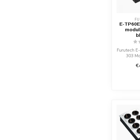
F
E-TP60E 
modul
b
Furutech E
303 Mo
Techno
€
vergol