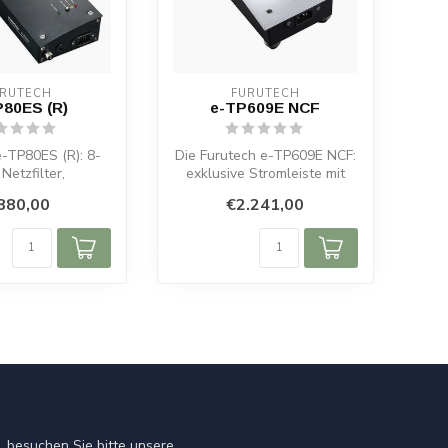
URUTECH
FURUTECH
P80ES (R)
e-TP609E NCF
e-TP80ES (R): 8-
Die Furutech e-TP609E NCF:
Netzfilter,
exklusive Stromleiste mit
nnungsschutz,
NCF-Technologie, 6 Schuko-
880,00
€2.241,00
I-Filter, o...
S...
 besuchen Sie bitte unsere