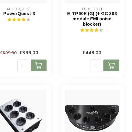
AUDIOQUEST
FURUTECH
PowerQuest 3
E-TP60E (G) (+ GC 303
module EMI noise
blocker)
€399,00
€448,00
€399,00