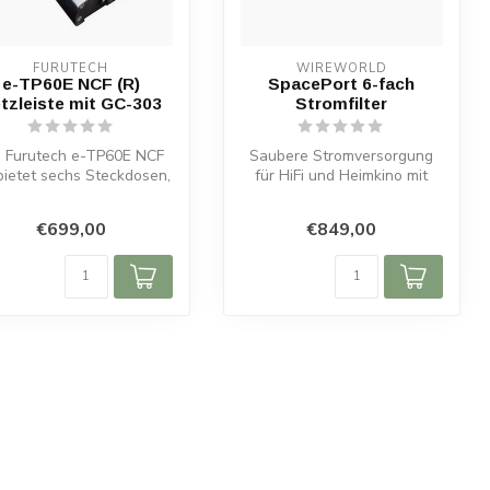
FURUTECH
WIREWORLD
e-TP60E NCF (R)
SpacePort 6-fach
tzleiste mit GC-303
Stromfilter
e Furutech e-TP60E NCF
Saubere Stromversorgung
bietet sechs Steckdosen,
für HiFi und Heimkino mit
F-Technologie und GC-
dem Wireworld SpacePort. 6
303...
gef...
€699,00
€849,00