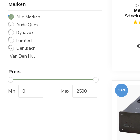
Marken
OE
Me
Steck
Alle Marken
AudioQuest
Dynavox
Furutech
€
Oehlbach
Van Den Hul
Preis
-14%
Min
Max