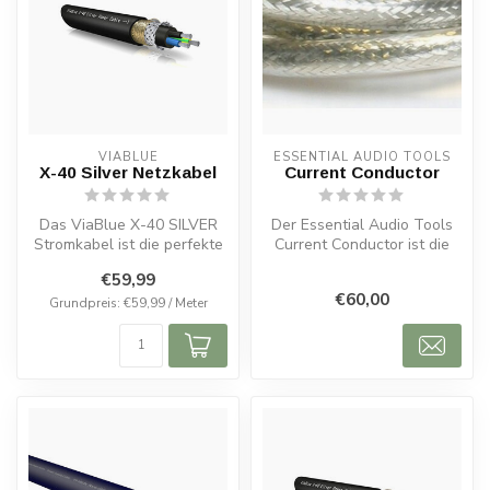
VIABLUE
ESSENTIAL AUDIO TOOLS
X-40 Silver Netzkabel
Current Conductor
Das ViaBlue X-40 SILVER
Der Essential Audio Tools
Stromkabel ist die perfekte
Current Conductor ist die
Wahl für High-End-Audio-
ideale Wahl für alle, die ih...
€59,99
und...
€60,00
Grundpreis: €59,99 / Meter