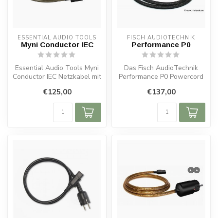
ESSENTIAL AUDIO TOOLS
FISCH AUDIOTECHNIK
Myni Conductor IEC
Performance P0
Essential Audio Tools Myni
Das Fisch AudioTechnik
Conductor IEC Netzkabel mit
Performance P0 Powercord
zweifacher Abschirmung.
ist ein High-End-Netzkabel,
€125,00
€137,00
M...
das ...