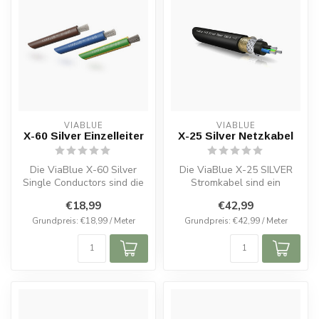
VIABLUE
VIABLUE
X-60 Silver Einzelleiter
X-25 Silver Netzkabel
Die ViaBlue X-60 Silver
Die ViaBlue X-25 SILVER
Single Conductors sind die
Stromkabel sind ein
Premium-Wahl für die
unverzichtbarer Bestandteil
€18,99
€42,99
Innenver...
für alle...
Grundpreis: €18,99 / Meter
Grundpreis: €42,99 / Meter