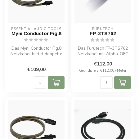
ESSENTIAL AUDIO TOOLS
FURUTECH
Myni Conductor Fig.8
FP-3TS762
Das Myni Conductor Fig.8
Das Furutech FP-3TS762
Netzkabel bietet doppelte
Netzkabel mit Alpha-OFC
Abschirmung, OFC-
Kupferleitern liefert saubere
€112,00
Kupferleiter...
Ene...
€109,00
Grundpreis: €112,00 / Meter