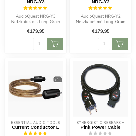
NRG-Y3
NRG-Y2
AudioQuest NRG-Y3
AudioQuest NRG-Y2
Netzkabel mit Long Grain
Netzkabel mit Long-Grain
Copper, ZERO-Tech und
Copper, ZERO-Tech und C7-
€179,95
€179,95
Noise Dissipati...
Stecker für ...
ESSENTIAL AUDIO TOOLS
SYNERGISTIC RESEARCH
Current Conductor L
Pink Power Cable