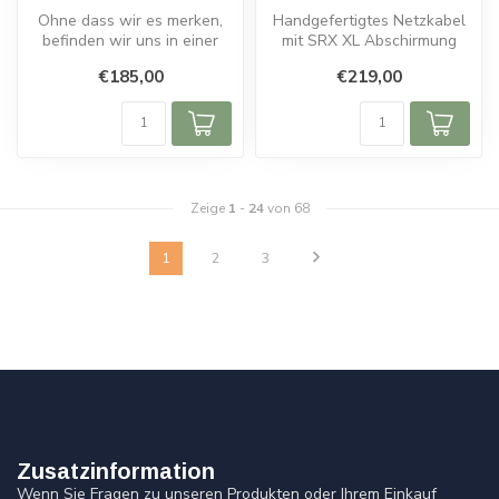
Ohne dass wir es merken,
Handgefertigtes Netzkabel
befinden wir uns in einer
mit SRX XL Abschirmung
verschmutzten Umwelt.
und Graphen. Maximale
€185,00
€219,00
Felder,...
Leistung ...
Zeige
1
-
24
von 68
1
2
3
Zusatzinformation
Wenn Sie Fragen zu unseren Produkten oder Ihrem Einkauf