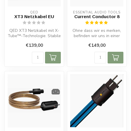
QED
ESSENTIAL AUDIO TOOLS
XT3 Netzkabel EU
Current Conductor 8
QED XT3 Netzkabel mit X-
Ohne dass wir es merken,
Tube™-Technologie. Stabile
befinden wir uns in einer
Stromversorgung für mehr
verschmutzten Umwelt.
€139,00
€149,00
Dyna...
Felder,...