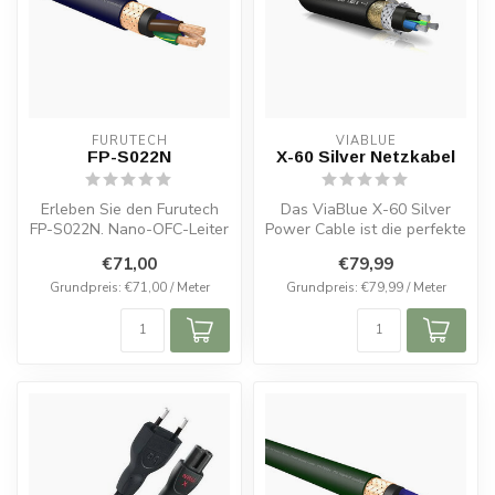
FURUTECH
VIABLUE
FP-S022N
X-60 Silver Netzkabel
Erleben Sie den Furutech
Das ViaBlue X-60 Silver
FP-S022N. Nano-OFC-Leiter
Power Cable ist die perfekte
mit Gold & Silber, Nano
Lösung für alle, die kompro...
€71,00
€79,99
Liqui...
Grundpreis: €71,00 / Meter
Grundpreis: €79,99 / Meter