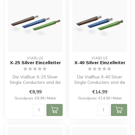
VIABLUE
VIABLUE
X-25 Silver Einzelleiter
X-40 Silver Einzelleiter
Die ViaBlue X-25 Silver
Die ViaBlue X-40 Silver
Single Conductors sind die
Single Conductors sind die
ideale Wahl für
ideale Wahl für die
€8,99
€14,99
hochwertige I...
Innenverk...
Grundpreis: €8,99 / Meter
Grundpreis: €14,99 / Meter