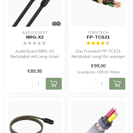
AUDIOQUEST
FURUTECH
NRG-X2
FP-TCS21
AudioQuest NRG-X2
Das Furutech FP-TCS21
Netzkabel mit Long-Grain
Netzkabel sorgt für weniger
Copper, reduziert Rauschen,
Störungen, klarere Details
€99,00
verbesser...
und...
€89,95
Grundpreis: €99,00 / Meter