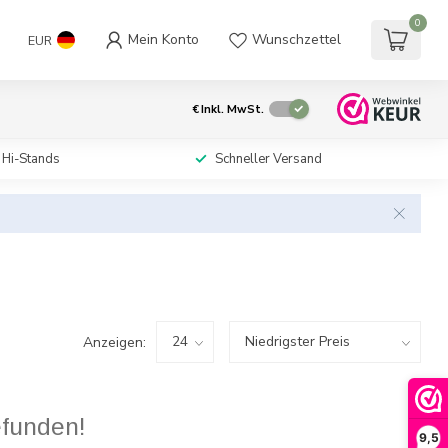
0
Mein Konto
Wunschzettel
EUR
€
Inkl. MwSt.
 Hi-Stands
Schneller Versand
Anzeigen:
efunden!
9,5