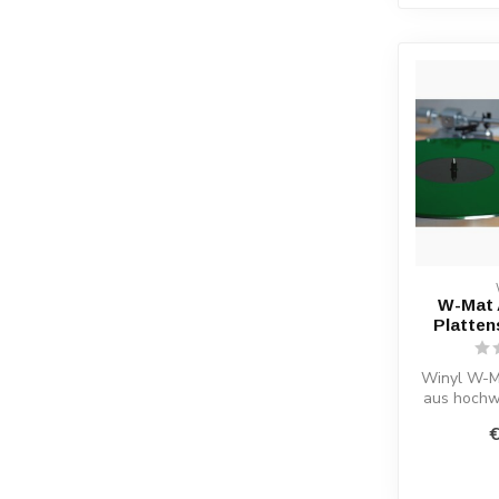
W-Mat 
Platten
Winyl W-M
aus hochw
mm, 295 
€