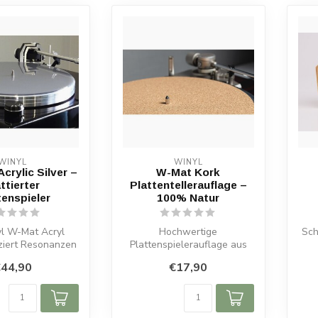
WINYL
WINYL
crylic Silver –
W-Mat Kork
ttierter
Plattentellerauflage –
tenspieler
100% Natur
yl W-Mat Acryl
Hochwertige
Sch
uziert Resonanzen
Plattenspielerauflage aus
W
rbessert die
100% Kork, 3 mm dick,
44,90
€17,90
ngqualit...
vibrationsfrei für k...