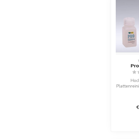
Pro
Hoc
Plattenrei
für Vinyl,
Erg
€