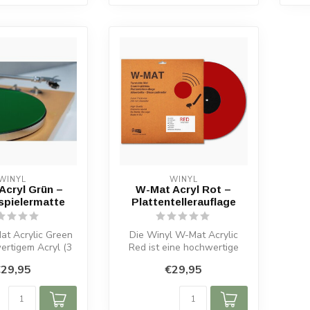
WINYL
WINYL
Acryl Grün –
W-Mat Acryl Rot –
spielermatte
Plattentellerauflage
at Acrylic Green
Die Winyl W-Mat Acrylic
ertigem Acryl (3
Red ist eine hochwertige
mm). Verbessert
Acrylauflage in Rot.
29,95
€29,95
Klan...
Reduziert ...