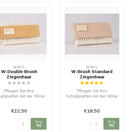
WINYL
WINYL
W-Double Brush
W-Brush Standard
Ziegenhaar
Ziegenhaar
Pflegen Sie Ihre
Pflegen Sie Ihre
allplatten mit der Winyl
Schallplatten mit der Winyl
-Double Brush. Sanfte
W-Brush Ziegenhaar. Ideal
Ziegenhaare,...
für Nass-...
€22,50
€18,50