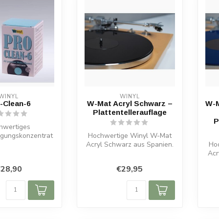
WINYL
WINYL
-Clean-6
W-Mat Acryl Schwarz –
W-M
Plattentellerauflage
P
hwertiges
nigungskonzentrat
Hochwertige Winyl W-Mat
 Schellack u.v.m.
Acryl Schwarz aus Spanien.
Ho
ibt 6 Li...
3 mm stark, 295 mm
Acr
Durchmesse...
28,90
€29,95