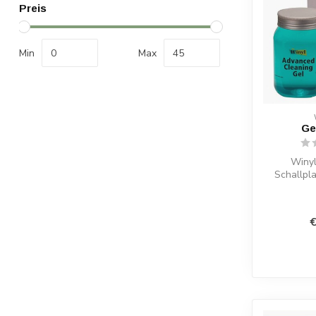
Preis
Min
Max
Ge
Winyl
Schallpla
Rillen. 
Schm
€