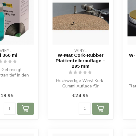
WINYL
WINYL
l 360 ml
W-Mat Cork-Rubber
W-
Plattentellerauflage –
295 mm
 Gel reinigt
tten tief in den
Entfernt Staub,
Hochwertige Winyl Kork-
utz und ...
Gummi Auflage für
Pla
Plattenspieler. 3 mm stark,
19,95
€24,95
295 mm Durc...