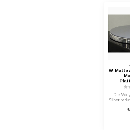
W-Matte A
Ma
Plat
Die Win
Silber red
und ve
€
Kla