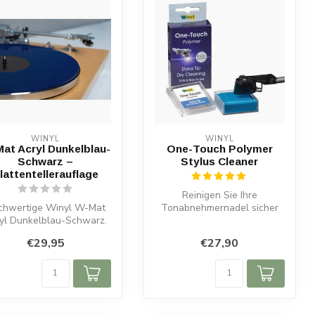
WINYL
WINYL
at Acryl Dunkelblau-
One-Touch Polymer
Schwarz –
Stylus Cleaner
lattentellerauflage
Reinigen Sie Ihre
chwertige Winyl W-Mat
Tonabnehmernadel sicher
yl Dunkelblau-Schwarz.
mit dem Winyl One-touch
3 mm stark, 295 mm
Polymer. Wasch...
€29,95
€27,90
Durchmesser...