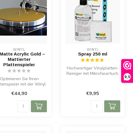
WINYL
WINYL
Matte Acrylic Gold –
Spray 250 ml
Mattierter
Plattenspieler
Hochwertiger Vinylplatten-
Reiniger mit Mikrofasertuch,
9,5
Optimieren Sie Ihren
entfernt Schmutz und stat...
ttenspieler mit der Winyl
W-Mat Acrylic Gold.
€44,90
€9,95
Elegantes ...