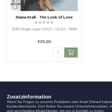
Diana Krall - The Look of Love
SHM-Single-Layer-SACD - UCGU - 9099
€35,00
Zusatzinformation
Wenn Sie Fragen zu unseren Produkten oder Ihrem Einkauf haben,
Kundendienstseite. Dort finden Sie unsere Unternehmensdaten, A
und verschiedene Möglichkeiten, mit uns in Kontakt zu treten.