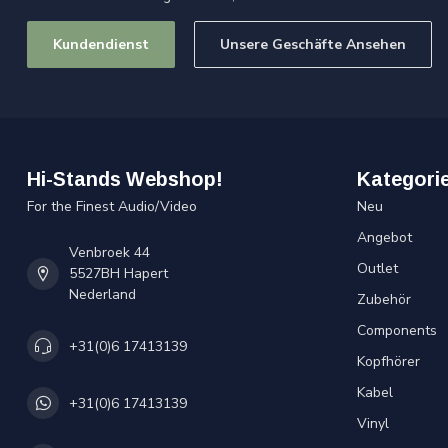
Kundendienst
Unsere Geschäfte Ansehen
Hi-Stands Webshop!
Kategori
For the Finest Audio/Video
Neu
Angebot
Venbroek 44
Outlet
5527BH Hapert
Nederland
Zubehör
Components
+31(0)6 17413139
Kopfhörer
Kabel
+31(0)6 17413139
Vinyl