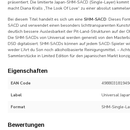
präsentiert. Die limitierte Japan-SHM-SACD (Single-Layer) kommt
macht Diana Kralls „The Look Of Love“ zu einer absolut sammelw
Bei diesem Titel handelt es sich um eine
SHM-SACD
. Dieses For
SACD und verwendet einen besonders lichttransparenten Kunstst
deutlich bessere Auslesbarkeit der Pit-Land-Strukturen auf der O
Die SHM-SACDs von Universal werden generell von den Masterb
DSD digitalisiert. SHM-SACDs können auf jedem SACD-Spieler w
weder L’Art du Son noch alkoholbasierte Reinigungsmittel. – Acht
Sammlerstücke in Limited Edition für den japanischen Markt konzip
Eigenschaften
EAN Code
498803181949
Label
Universal Japa
Format
SHM-Single-L
Bewertungen