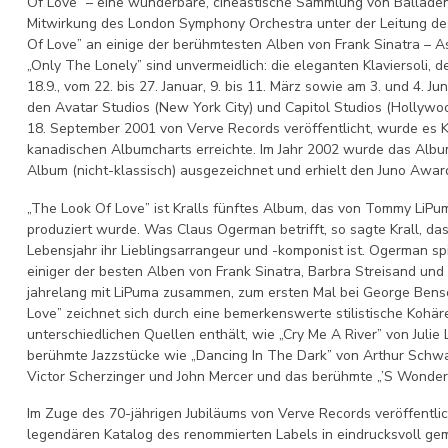
Of Love” – eine wunderbare, cineastische Sammlung von Ballade
Mitwirkung des London Symphony Orchestra unter der Leitung de
Of Love” an einige der berühmtesten Alben von Frank Sinatra – A
„Only The Lonely” sind unvermeidlich: die eleganten Klaviersoli
18.9., vom 22. bis 27. Januar, 9. bis 11. März sowie am 3. und 4. 
den Avatar Studios (New York City) und Capitol Studios (Hollywo
18. September 2001 von Verve Records veröffentlicht, wurde es Kr
kanadischen Albumcharts erreichte. Im Jahr 2002 wurde das Alb
Album (nicht-klassisch) ausgezeichnet und erhielt den Juno Awar
„The Look Of Love” ist Kralls fünftes Album, das von Tommy LiPu
produziert wurde. Was Claus Ogerman betrifft, so sagte Krall, da
Lebensjahr ihr Lieblingsarrangeur und -komponist ist. Ogerman spi
einiger der besten Alben von Frank Sinatra, Barbra Streisand und
jahrelang mit LiPuma zusammen, zum ersten Mal bei George Bens
Love” zeichnet sich durch eine bemerkenswerte stilistische Kohä
unterschiedlichen Quellen enthält, wie „Cry Me A River” von Julie
berühmte Jazzstücke wie „Dancing In The Dark” von Arthur Schw
Victor Scherzinger und John Mercer und das berühmte „’S Wonder
Im Zuge des 70-jährigen Jubiläums von Verve Records veröffentlic
legendären Katalog des renommierten Labels in eindrucksvoll gem