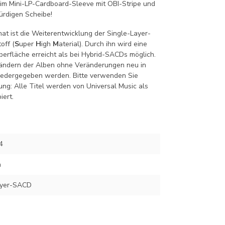
 im Mini-LP-Cardboard-Sleeve mit OBI-Stripe und
ürdigen Scheibe!
mat ist die Weiterentwicklung der Single-Layer-
off (
S
uper
H
igh
M
aterial). Durch ihn wird eine
berfläche erreicht als bei Hybrid-SACDs möglich.
ändern der Alben ohne Veränderungen neu in
iedergegeben werden. Bitte verwenden Sie
ung: Alle Titel werden von Universal Music als
iert.
4
n
ayer-SACD