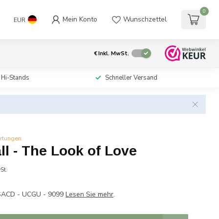
0
Mein Konto
Wunschzettel
EUR
€
Inkl. MwSt.
 Hi-Stands
Schneller Versand
rtungen
ll - The Look of Love
St.
SACD - UCGU - 9099
Lesen Sie mehr
.