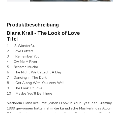
Produktbeschreibung
Diana Krall - The Look of Love
Titel
1. ‘S Wonderful
2. Love Letters
3. I Remember You
4. Cry Me A River
5. Besame Mucho
6. The Night We Called It A Day
7. Dancing In The Dark
8. I Get Along With You Very Well
9. The Look Of Love
10. Maybe You’ll Be There
Nachdem Diana Krall mit „When I Look in Your Eyes“ den Grammy 
1999 gewonnen hatte, nahm die kanadische Musikerin das Album auf