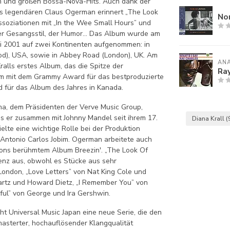
n und großen Bossa-Nova-Hits. Auch dank der
s legendären Claus Ogerman erinnert „The Look
Nor
ssoziationen mit „In the Wee Small Hours” und
, der Gesangsstil, der Humor… Das Album wurde am
Juni 2001 auf zwei Kontinenten aufgenommen: in
od), USA, sowie in Abbey Road (London), UK. Am
AN
alls erstes Album, das die Spitze der
Ray
um mit dem Grammy Award für das bestproduzierte
d für das Album des Jahres in Kanada.
ma, dem Präsidenten der Verve Music Group,
ss er zusammen mit Johnny Mandel seit ihrem 17.
Diana Krall
(
elte eine wichtige Rolle bei der Produktion
 Antonio Carlos Jobim. Ogerman arbeitete auch
ons berühmtem Album Breezin'. „The Look Of
renz aus, obwohl es Stücke aus sehr
 London, „Love Letters” von Nat King Cole und
artz und Howard Dietz, „I Remember You” von
ful” von George und Ira Gershwin.
ht Universal Music Japan eine neue Serie, die den
asterter, hochauflösender Klangqualität