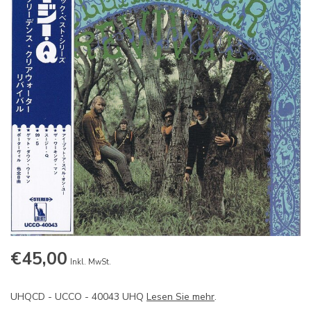
€45,00
Inkl. MwSt.
UHQCD - UCCO - 40043 UHQ
Lesen Sie mehr
.