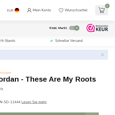
0
Mein Konto
Wunschzettel
EUR
€
Inkl. MwSt.
 Hi-Stands
Schneller Versand
rtungen
Jordan - These Are My Roots
St.
PAN-SD-11444
Lesen Sie mehr
.