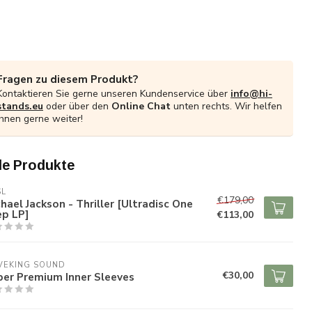
Fragen zu diesem Produkt?
Kontaktieren Sie gerne unseren Kundenservice über
info@hi-
stands.eu
oder über den
Online Chat
unten rechts. Wir helfen
Ihnen gerne weiter!
e Produkte
SL
€179,00
hael Jackson - Thriller [Ultradisc One
ep LP]
€113,00
VEKING SOUND
€30,00
per Premium Inner Sleeves