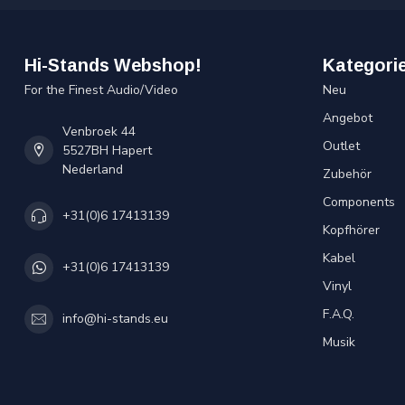
Hi-Stands Webshop!
Kategori
For the Finest Audio/Video
Neu
Angebot
Venbroek 44
Outlet
5527BH Hapert
Nederland
Zubehör
Components
+31(0)6 17413139
Kopfhörer
Kabel
+31(0)6 17413139
Vinyl
F.A.Q.
info@hi-stands.eu
Musik