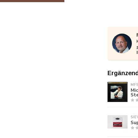
Ergänzend
MF
Mic
St
SIE
Su