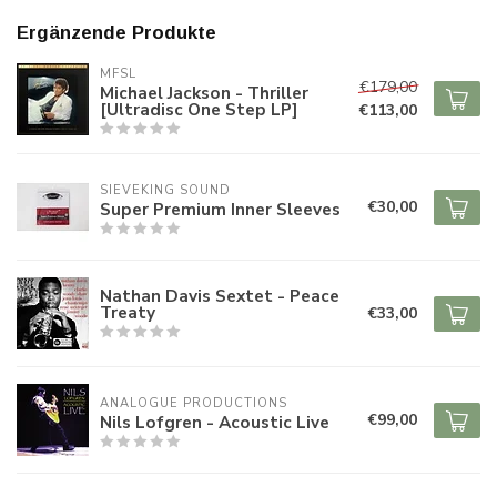
Ergänzende Produkte
MFSL
€179,00
Michael Jackson - Thriller
[Ultradisc One Step LP]
€113,00
SIEVEKING SOUND
€30,00
Super Premium Inner Sleeves
Nathan Davis Sextet - Peace
Treaty
€33,00
ANALOGUE PRODUCTIONS
€99,00
Nils Lofgren - Acoustic Live