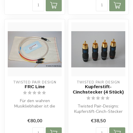
TWISTED PAIR DESIGN
TWISTED PAIR DESIGN
FRC Line
Kupferstift-
Cinchstecker (4 Stück)
Für den wahren
Musikliebhaber ist die
Twisted Pair-Designs:
Klangqualität keine
Kupferstift-Cinch-Stecker
Nebensache, sondern en...
verfügen über einen Stift
€80,00
€38,50
aus re...