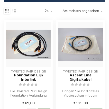
TWISTED PAIR DESIGN
TWISTED PAIR DESIGN
Foundation Lijn
Ascent Line
Interlink
Digitalkabel
Die Twisted Pair Design
Bringen Sie Ihr digitales
Foundation-Verbindung
Audiosystem mit dem
wurde speziell für
Twisted Pair Design Ascent
€69,00
€125,00
Audiophile entw...
Line Di...