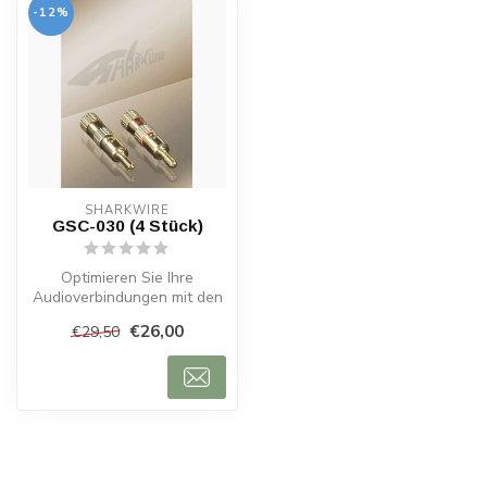
-12%
SHARKWIRE
GSC-030 (4 Stück)
Optimieren Sie Ihre
Audioverbindungen mit den
Sharkwire GSC-030
€26,00
€29,50
Bananensteckern,...