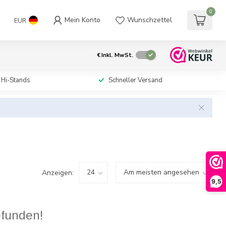
0
Mein Konto
Wunschzettel
EUR
€
Inkl. MwSt.
 Hi-Stands
Schneller Versand
Anzeigen:
9,5
efunden!