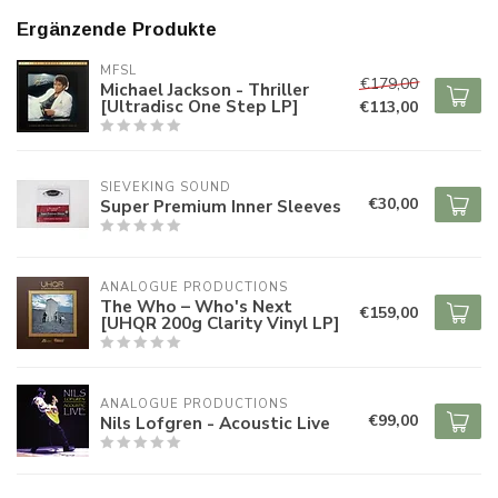
Ergänzende Produkte
MFSL
€179,00
Michael Jackson - Thriller
[Ultradisc One Step LP]
€113,00
SIEVEKING SOUND
€30,00
Super Premium Inner Sleeves
ANALOGUE PRODUCTIONS
The Who – Who's Next
€159,00
[UHQR 200g Clarity Vinyl LP]
ANALOGUE PRODUCTIONS
€99,00
Nils Lofgren - Acoustic Live