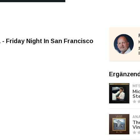
 - Friday Night In San Francisco
Ergänzend
MF
Mic
St
AN
Th
Vin