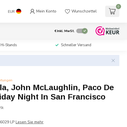
0
Mein Konto
Wunschzettel
EUR
€
Inkl. MwSt.
 Hi-Stands
Schneller Versand
rtungen
la, John McLaughlin, Paco De
riday Night In San Francisco
St.
P 6029 LP
Lesen Sie mehr
.