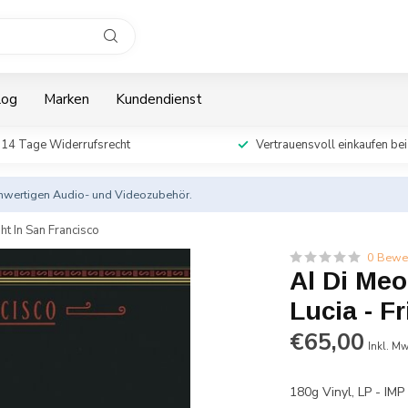
log
Marken
Kundendienst
14 Tage Widerrufsrecht
Vertrauensvoll einkaufen bei
ochwertigen Audio- und Videozubehör.
ht In San Francisco
0 Bewe
Al Di Meo
Lucia - F
€65,00
Inkl. Mw
180g Vinyl, LP - IM