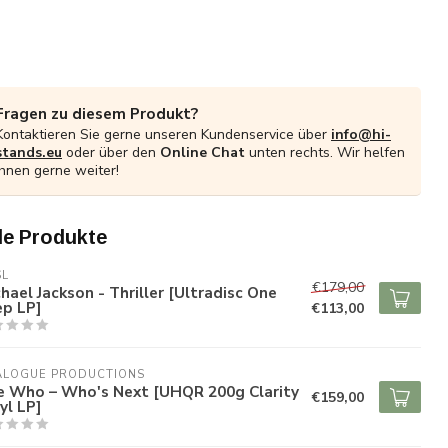
Fragen zu diesem Produkt?
Kontaktieren Sie gerne unseren Kundenservice über
info@hi-
stands.eu
oder über den
Online Chat
unten rechts. Wir helfen
Ihnen gerne weiter!
e Produkte
SL
€179,00
hael Jackson - Thriller [Ultradisc One
ep LP]
€113,00
ALOGUE PRODUCTIONS
e Who – Who's Next [UHQR 200g Clarity
€159,00
yl LP]