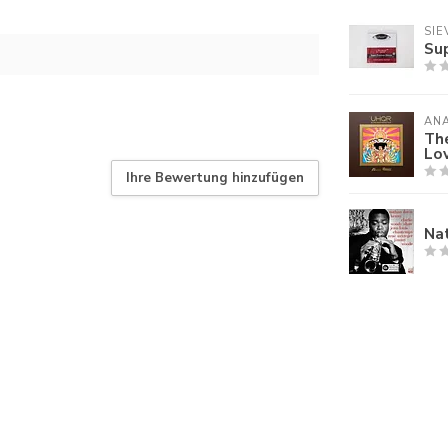
SIE
Su
AN
The
Lov
Ihre Bewertung hinzufügen
Nat