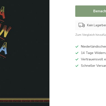
Benach
Kein Lagerbes
Zum Vergleich hinzuf
Niederländischer
14 Tage Widerru
Vertrauensvoll 
Schneller Versa