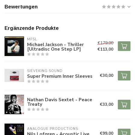
Bewertungen
Ergänzende Produkte
MFSL
€179,00
Michael Jackson - Thriller
[Ultradisc One Step LP]
€113,00
SIEVEKING SOUND
€30,00
Super Premium Inner Sleeves
Nathan Davis Sextet - Peace
Treaty
€33,00
ANALOGUE PRODUCTIONS
€99,00
Nils Lofgren - Acoustic Live