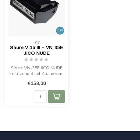
JICO
Shure V-15 III – VN-35E
JICO NUDE
Shure VN-35E JICO NUDE
Ersatznadel mit Aluminium-
Cantilever und echtem
€159,00
Diamant. ...