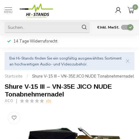
0
MENU
€
Inkl. MwSt.
14 Tage Widerrufsrecht
Bei Hi-Stands finden Sie ein sorgfältig ausgewähltes Sortiment
an hochwertigen Audio- und Videozubehör.
Startseite
/
Shure V-15 III – VN-35E JICO NUDE Tonabnehmernadel
Shure V-15 III – VN-35E JICO NUDE
Tonabnehmernadel
(0)
JICO