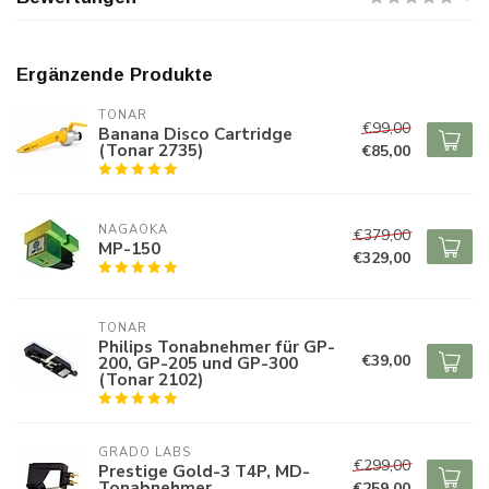
Ergänzende Produkte
TONAR
€99,00
Banana Disco Cartridge
(Tonar 2735)
€85,00
NAGAOKA
€379,00
MP-150
€329,00
TONAR
Philips Tonabnehmer für GP-
€39,00
200, GP-205 und GP-300
(Tonar 2102)
GRADO LABS
€299,00
Prestige Gold-3 T4P, MD-
Tonabnehmer
€259,00