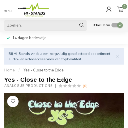
0
MENU
€
Incl. btw
14 dagen bedenktijd
Bij Hi-Stands vindt u een zorgvuldig geselecteerd assortiment
audio- en videoaccessoires van topkwaliteit.
Home
/
Yes - Close to the Edge
Yes - Close to the Edge
(0)
ANALOGUE PRODUCTIONS