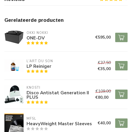
Gerelateerde producten
OKKI NOKKI
€595,00
ONE-DV
L'ART DU SON
€37,50
LP Reiniger
€35,00
KNOSTI
€109,00
Disco Antistat Generation II
PLUS
€80,00
MFSL
€40,00
HeavyWeight Master Sleeves