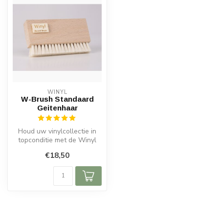
WINYL
W-Brush Standaard
Geitenhaar
Houd uw vinylcollectie in
topconditie met de Winyl
W-Brush geitenhaar borstel.
€18,50
G...