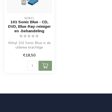
WINYL
101 Sonic Blue - CD,
DVD, Blue-Ray-reiniger
en -behandeling
Winyl 101 Sonic Blue is de
ultieme krachtige
reinigingsoplossing. Het is
€18,50
speciaa...