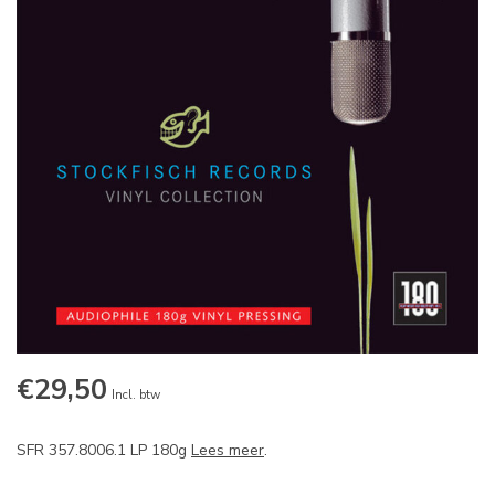
€29,50
Incl. btw
SFR 357.8006.1 LP 180g
Lees meer
.