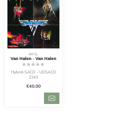
MFSL
Van Halen - Van Halen
Hybrid-SACD - UDSACD
2243
€40,00