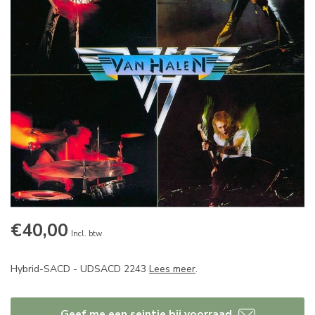
€40,00
Incl. btw
Hybrid-SACD - UDSACD 2243
Lees meer
.
Geef me een seintje bij voorraad