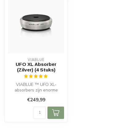
VIABLUE
UFO XL Absorber
(Zilver) (4 Stuks)
VIABLUE ™ UFO XL-
absorbers zijn enorme
trillingsdempers die direct
€249,99
onder uw zwar...