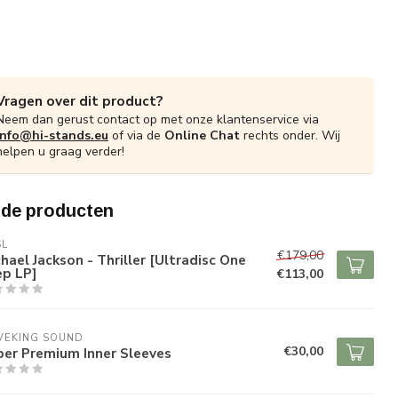
Vragen over dit product?
Neem dan gerust contact op met onze klantenservice via
info@hi-stands.eu
of via de
Online Chat
rechts onder. Wij
helpen u graag verder!
rde producten
SL
€179,00
hael Jackson - Thriller [Ultradisc One
ep LP]
€113,00
VEKING SOUND
€30,00
per Premium Inner Sleeves