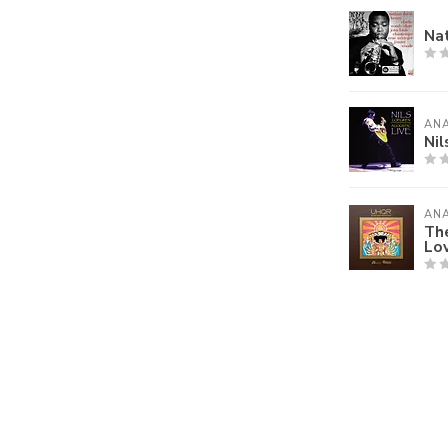
Nat
AN
Nil
AN
The
Lov