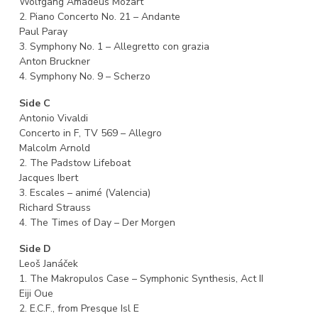
Wolfgang Amadeus Mozart
2. Piano Concerto No. 21 – Andante
Paul Paray
3. Symphony No. 1 – Allegretto con grazia
Anton Bruckner
4. Symphony No. 9 – Scherzo
Side C
Antonio Vivaldi
Concerto in F, TV 569 – Allegro
Malcolm Arnold
2. The Padstow Lifeboat
Jacques Ibert
3. Escales – animé (Valencia)
Richard Strauss
4. The Times of Day – Der Morgen
Side D
Leoš Janáček
1. The Makropulos Case – Symphonic Synthesis, Act II
Eiji Oue
2. E.C.F., from Presque Isl E