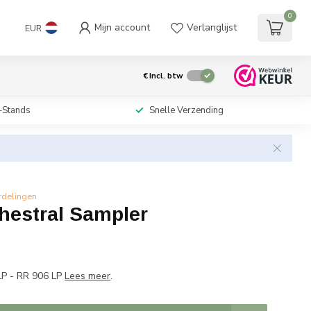
0
Mijn account
Verlanglijst
EUR
€
Incl. btw
-Stands
Snelle Verzending
rdelingen
chestral Sampler
w
LP - RR 906 LP
Lees meer
.