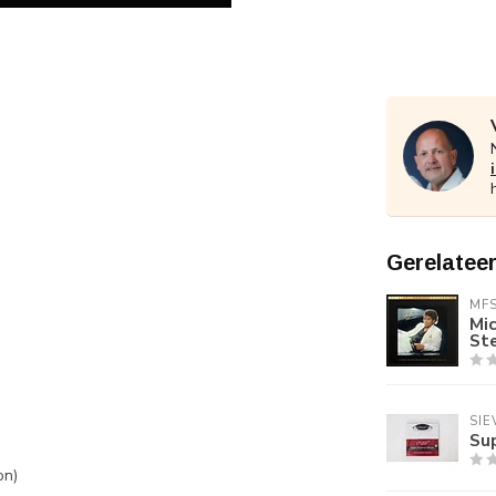
Gerelatee
MF
Mic
St
SIE
Su
on)