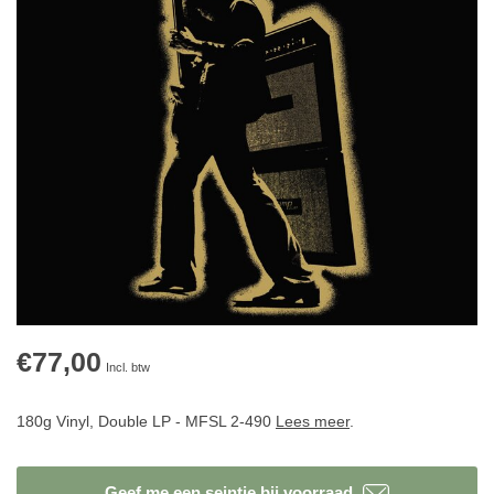
€77,00
Incl. btw
180g Vinyl, Double LP - MFSL 2-490
Lees meer
.
Geef me een seintje bij voorraad