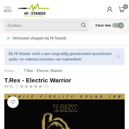
0
MENU
€
Incl. btw
n bij Hi-Stands
Snelle Verzending
Bij Hi-Stands vindt u een zorgvuldig geselecteerd assortiment
audio- en videoaccessoires van topkwaliteit.
Home
/
T.Rex - Electric Warrior
T.Rex - Electric Warrior
(0)
MFSL