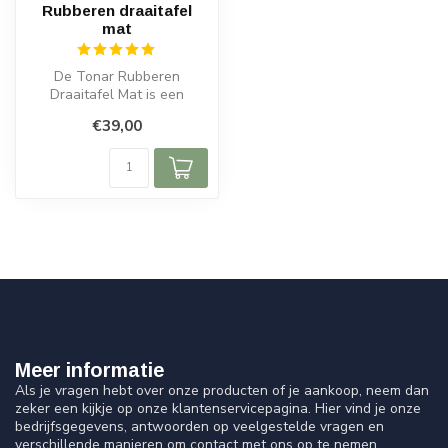
Rubberen draaitafel
mat
De Tonar Rubberen
Draaitafel Mat is een
essentieel accessoire voor
€39,00
liefhebbers v...
Meer informatie
Als je vragen hebt over onze producten of je aankoop, neem dan
zeker een kijkje op onze klantenservicepagina. Hier vind je onze
bedrijfsgegevens, antwoorden op veelgestelde vragen en
verschillende manieren om contact met ons op te nemen.