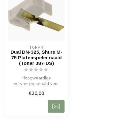
TONAR
Dual DN-325, Shure M-
75 Platenspeler naald
(Tonar 387-DS)
Hoogwaardige
vervangingsnaald voor
Shure M-75 en Dual DN-
€20,00
325 platenspelers. Sfer...