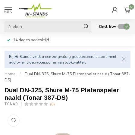
0
MENU
€
Incl. btw
14 dagen bedenktijd
Bij Hi-Stands vindt u een zorgvuldig geselecteerd assortiment
audio- en videoaccessoires van topkwaliteit.
Home
/
Dual DN-325, Shure M-75 Platenspeler naald (Tonar 387-
DS)
Dual DN-325, Shure M-75 Platenspeler
naald (Tonar 387-DS)
(0)
TONAR