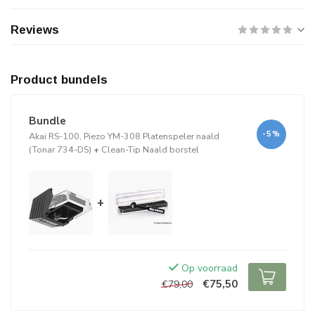
Reviews
Product bundels
Bundle
-5%
Akai RS-100, Piezo YM-308 Platenspeler naald
(Tonar 734-DS)
+
Clean-Tip Naald borstel
+
Op voorraad
€75,50
€79,00