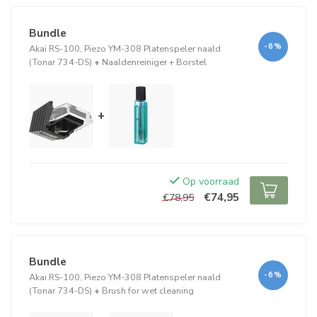
Bundle
-6%
Akai RS-100, Piezo YM-308 Platenspeler naald
(Tonar 734-DS)
+
Naaldenreiniger + Borstel
+
Op voorraad
€74,95
€78,95
Bundle
-6%
Akai RS-100, Piezo YM-308 Platenspeler naald
(Tonar 734-DS)
+
Brush for wet cleaning