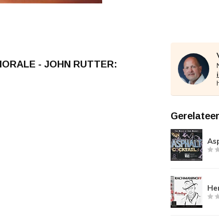
HORALE - JOHN RUTTER:
Gerelatee
Asp
He