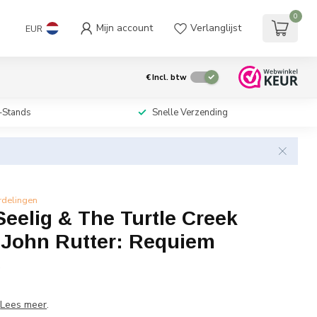
0
Mijn account
Verlanglijst
EUR
€
Incl. btw
-Stands
Snelle Verzending
rdelingen
eelig & The Turtle Creek
- John Rutter: Requiem
w
7
Lees meer
.