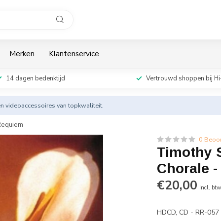
Merken
Klantenservice
14 dagen bedenktijd
Vertrouwd shoppen bij Hi
en videoaccessoires van topkwaliteit.
 Requiem
0 Beoo
Timothy S
Chorale 
€20,00
Incl. bt
HDCD, CD - RR-05