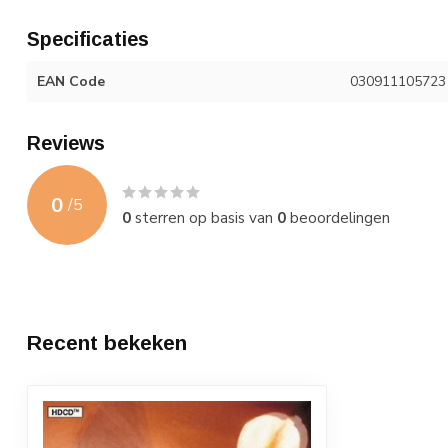
Specificaties
EAN Code
030911105723
Reviews
0
/
5
0
sterren op basis van
0
beoordelingen
Recent bekeken