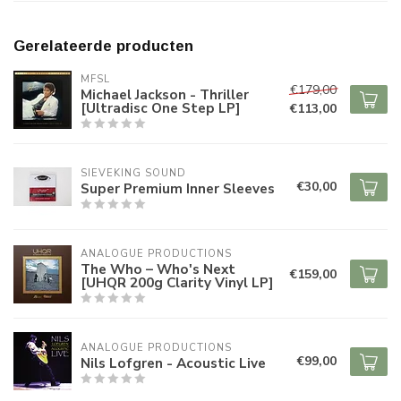
Gerelateerde producten
MFSL
€179,00
Michael Jackson - Thriller
[Ultradisc One Step LP]
€113,00
SIEVEKING SOUND
€30,00
Super Premium Inner Sleeves
ANALOGUE PRODUCTIONS
The Who – Who's Next
€159,00
[UHQR 200g Clarity Vinyl LP]
ANALOGUE PRODUCTIONS
€99,00
Nils Lofgren - Acoustic Live