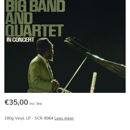
€35,00
Incl. btw
180g Vinyl, LP - SCR-8964
Lees meer
.