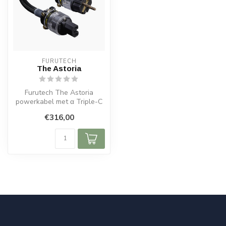
FURUTECH
The Astoria
Furutech The Astoria
powerkabel met α Triple-C
koperen geleiders voor
€316,00
optimale g...